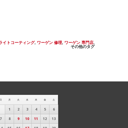
ライトコーティング
,
ワーゲン 修理
,
ワーゲン 専門店
,
その他のタグ
日
月
火
水
木
金
土
1
2
3
4
5
6
7
8
9
10
11
12
13