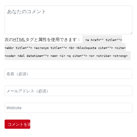
次の
HTML
タグと属性を使用できます：
<a href="" title="">
<abbr title=""> <acronym title=""> <b> <blockquote cite=""> <cite>
<code> <del datetime=""> <em> <i> <q cite=""> <s> <strike> <strong>