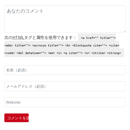
次の
HTML
タグと属性を使用できます：
<a href="" title="">
<abbr title=""> <acronym title=""> <b> <blockquote cite=""> <cite>
<code> <del datetime=""> <em> <i> <q cite=""> <s> <strike> <strong>