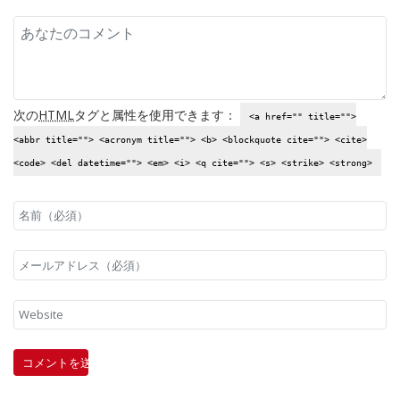
次の
HTML
タグと属性を使用できます：
<a href="" title="">
<abbr title=""> <acronym title=""> <b> <blockquote cite=""> <cite>
<code> <del datetime=""> <em> <i> <q cite=""> <s> <strike> <strong>