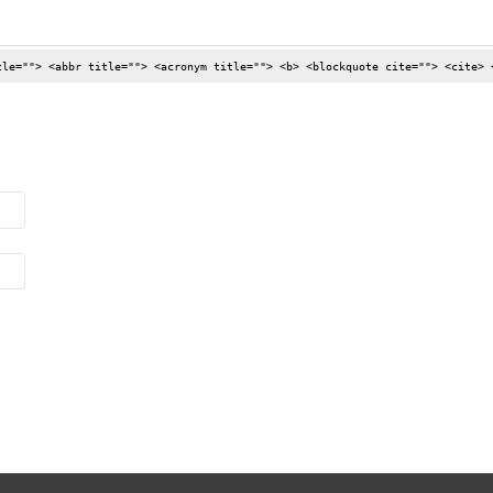
tle=""> <abbr title=""> <acronym title=""> <b> <blockquote cite=""> <cite> 