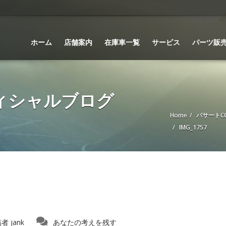
ホーム
店舗案内
在庫車一覧
サービス
パーツ販
 オフィシャルブログ
Home
パサートC
IMG_1757
稿者
jank
あなたの考えを残す