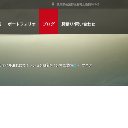
群馬県佐波郡玉村町上新田679-2
売
ポートフォリオ
ブログ
見積り/問い合わせ
C オイル漏れにてミッション脱着&インマニ交換
ブログ