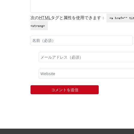
次の
HTML
タグと属性を使用できます：
<a href="" ti
<strong>