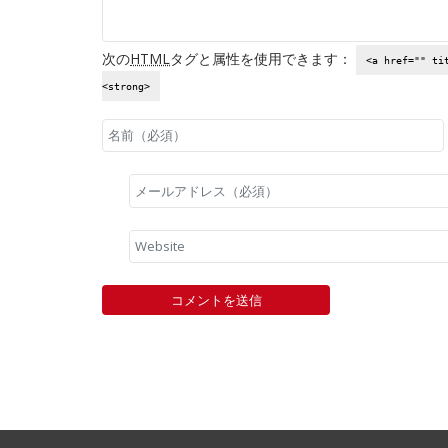
次の
HTML
タグと属性を使用できます：
<a href="" ti
<strong>