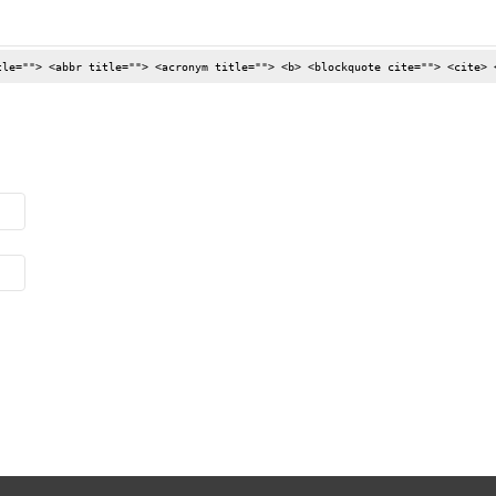
tle=""> <abbr title=""> <acronym title=""> <b> <blockquote cite=""> <cite> 