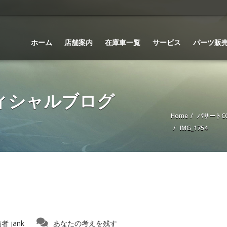
ホーム
店舗案内
在庫車一覧
サービス
パーツ販
 オフィシャルブログ
Home
パサートC
IMG_1754
稿者
jank
あなたの考えを残す