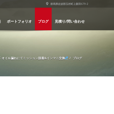
群馬県佐波郡玉村町上新田679-2
売
ポートフォリオ
ブログ
見積り/問い合わせ
C オイル漏れにてミッション脱着&インマニ交換
ブログ