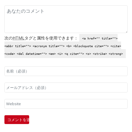
次の
HTML
タグと属性を使用できます：
<a href="" title="">
<abbr title=""> <acronym title=""> <b> <blockquote cite=""> <cite>
<code> <del datetime=""> <em> <i> <q cite=""> <s> <strike> <strong>