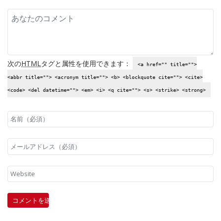
次の
HTML
タグと属性を使用できます：
<a href="" title="">
<abbr title=""> <acronym title=""> <b> <blockquote cite=""> <cite>
<code> <del datetime=""> <em> <i> <q cite=""> <s> <strike> <strong>