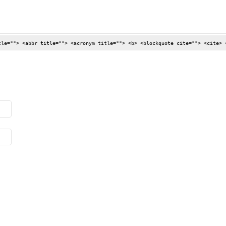
tle=""> <abbr title=""> <acronym title=""> <b> <blockquote cite=""> <cite> 