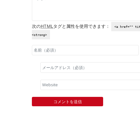
次の
HTML
タグと属性を使用できます：
<a href="" ti
<strong>