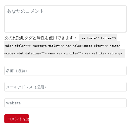
次の
HTML
タグと属性を使用できます：
<a href="" title="">
<abbr title=""> <acronym title=""> <b> <blockquote cite=""> <cite>
<code> <del datetime=""> <em> <i> <q cite=""> <s> <strike> <strong>