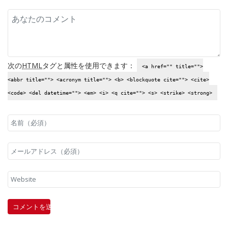
次の
HTML
タグと属性を使用できます：
<a href="" title="">
<abbr title=""> <acronym title=""> <b> <blockquote cite=""> <cite>
<code> <del datetime=""> <em> <i> <q cite=""> <s> <strike> <strong>