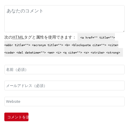
次の
HTML
タグと属性を使用できます：
<a href="" title="">
<abbr title=""> <acronym title=""> <b> <blockquote cite=""> <cite>
<code> <del datetime=""> <em> <i> <q cite=""> <s> <strike> <strong>