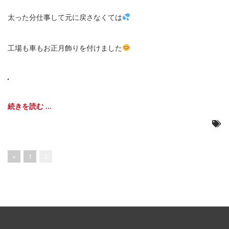
太った分仕事して元に戻さなくては
工場も車もお正月飾りを付けました
続きを読む ...
«
1
2