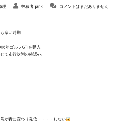
修理
投稿者
jank
コメントはまだありません
節も寒い時期
06年ゴルフGTiを購入
せて走行状態の確認🏎
信号が青に変わり発信・・・・しない