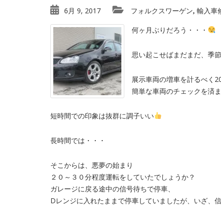
6月 9, 2017
フォルクスワーゲン
輸入車
,
何ヶ月ぶりだろう・・・
思い起こせばまだまだ、季
展示車両の増車を計るべく20
簡単な車両のチェックを済ま
短時間での印象は抜群に調子いい
長時間では・・・
そこからは、悪夢の始まり
２０～３０分程度運転をしていたでしょうか？
ガレージに戻る途中の信号待ちで停車、
Dレンジに入れたままで停車していましたが、いざ、