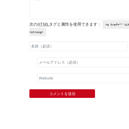
次の
HTML
タグと属性を使用できます：
<a href="" ti
<strong>