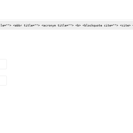
tle=""> <abbr title=""> <acronym title=""> <b> <blockquote cite=""> <cite> 