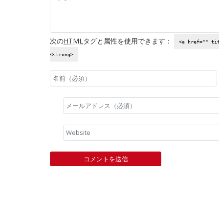
次の
HTML
タグと属性を使用できます：
<a href="" ti
<strong>