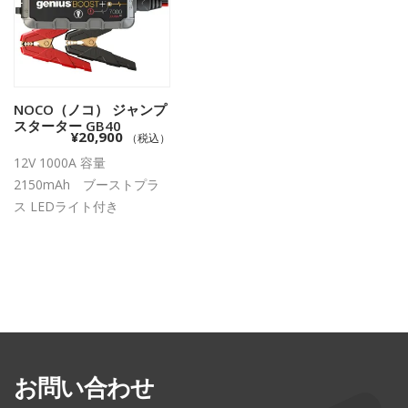
NOCO（ノコ） ジャンプ
お買い物カゴに追
スターター GB40
¥
20,900
（税込）
加
12V 1000A 容量
2150mAh ブーストプラ
ス LEDライト付き
お問い合わせ