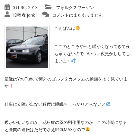
3月 30, 2018
フォルクスワーゲン
投稿者
jank
コメントはまだありません
こんばんは
ここのところやっと暖かくなってきて夜
も寒くないのでついつい夜更かししてし
まいます
最近はYouTubeで海外のゴルフ２カスタムの動画をよく見ていま
す
仕事に支障が出ない程度に睡眠もしっかりとらないと
暖かいせいなのか、花粉症の薬の副作用なのか、この時期になる
と昼間の運転はただでさえ眠気MAXなので