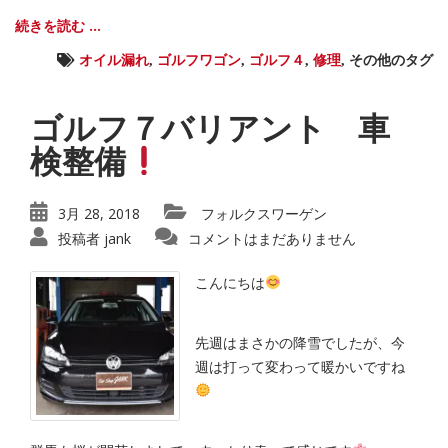
続きを読む ...
オイル漏れ
,
ゴルフワゴン
,
ゴルフ４
,
修理
,
その他のタグ
ゴルフ７バリアント 車
検整備
3月 28, 2018
フォルクスワーゲン
投稿者
jank
コメントはまだありません
こんにちは
先週はまさかの降雪でしたが、今
週は打って変わって暖かいですね