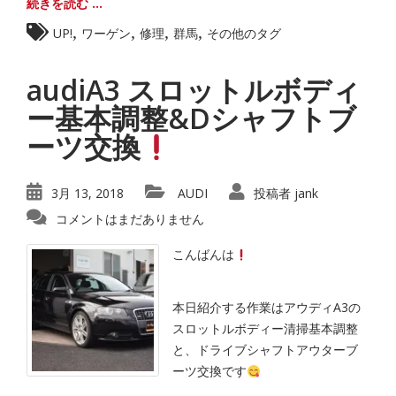
続きを読む ...
,
,
,
,
UP!
ワーゲン
修理
群馬
その他のタグ
audiA3 スロットルボディ
ー基本調整&Dシャフトブ
ーツ交換
3月 13, 2018
AUDI
投稿者
jank
コメントはまだありません
こんばんは
本日紹介する作業はアウディA3の
スロットルボディー清掃基本調整
と、ドライブシャフトアウターブ
ーツ交換です